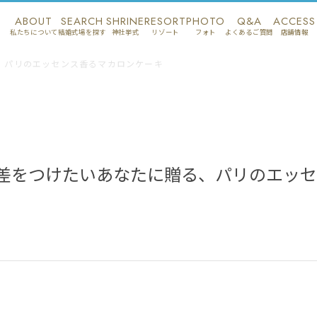
ABOUT
SEARCH
SHRINE
RESORT
PHOTO
Q&A
ACCESS
私たちについて
結婚式場を探す
神社挙式
リゾート
フォト
よくあるご質問
店舗情報
、パリのエッセンス香るマカロンケーキ
差をつけたいあなたに贈る、パリのエッセ