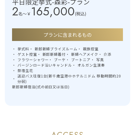
平日限定挙式-森彩-プラン
2
165,000
名〜
￥
(税込)
プランに含まれるもの
挙式料
新郎新婦ブライズルーム
親族控室
ゲスト控室
新郎新婦着付
新婦ヘアメイク
介添
フラワーシャワー
ブーケ
ブートニア
写真
バージンロード沿いキャンドル
オルガン生演奏
祭壇生花
送迎バス往復1台(新千歳空港⇔ホテルニドム 移動時間約20
分弱)
新郎新婦宿泊(式の前日又は当日)
ACCESS