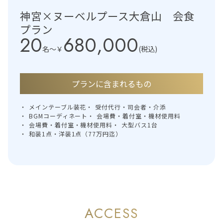
神宮×ヌーベルプース大倉山 会食
プラン
20
680,000
名〜
￥
(税込)
プランに含まれるもの
メインテーブル装花
受付代行・司会者・介添
BGMコーディネート
会場費・着付室・機材使用料
会場費・着付室・機材使用料
大型バス1台
和装1点・洋装1点（77万円迄）
ACCESS