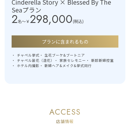
Cinderella Story × Blessed By The
Seaプラン
2
298,000
名〜
￥
(税込)
プランに含まれるもの
チャペル挙式
生花ブーケ&ブートニア
チャペル装花（造花）
家族セレモニー
新郎新婦控室
ホテル内撮影
新婦ヘア&メイク&挙式同行
ACCESS
店舗情報