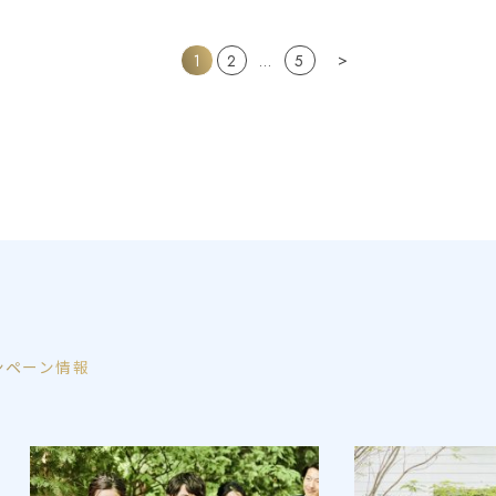
>
1
2
…
5
ンペーン情報