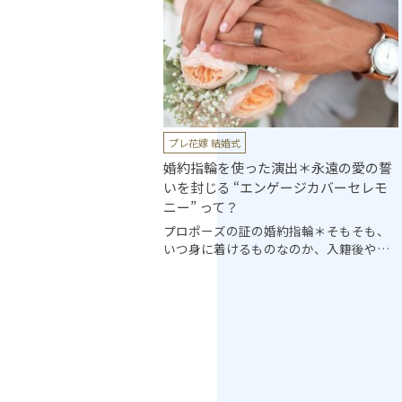
プレ花嫁 結婚式
数婚】魅力・気を付け
婚約指輪を使った演出＊永遠の愛の誓
？
いを封じる “エンゲージカバーセレモ
ニー” って？
、または親しいご友人も
会話をアットホームに楽
プロポーズの証の婚約指輪＊そもそも、
る『家族婚』。ゲスト一
いつ身に着けるものなのか、入籍後や結
りお話しができ、新郎新
婚式当日は着けるものなのか……など、
て食事や歓談を楽しめる
さまざまな疑問を持っている人も、多い
で準備が進められ宇こと
かと思います。今回は、今更聞けない婚
力があります。今回はそ
約指輪の意味やマナー、結婚式でお勧め
力や実は見落としている
の「エンゲージカバーセレモニー」につ
イントなどを紹介します
いてご紹介します♡