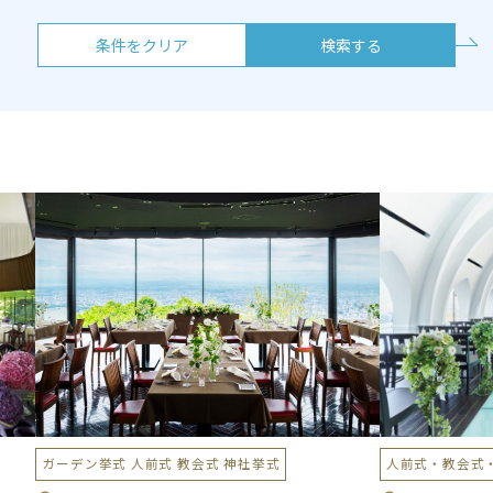
条件をクリア
検索する
ガーデン挙式 人前式 教会式 神社挙式
人前式・教会式