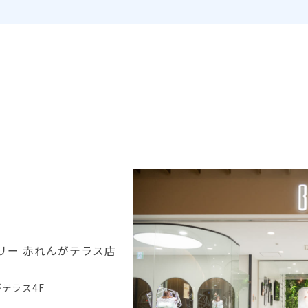
い、新郎新婦が楽しむというよりは堅苦
しさが拭えないことも。２次会は会費制
やご両親や親族、会社関係の上司にあた
る方は参加しない場合が多いことなどか
ら、かなりカジュアルなパーティとなる
ことが多いもの。1.5次会はそんな披露宴
と2次会のデメリットは排除し、イイトコ
どりしたスタイル。だから、とにかく
色々とちょうど良いんです。 自由を求め
るなら、選ぶべきは1.5次会ウェディング
[会費制orご祝儀制] [立食スタイルor着
席スタイル] [ランチタイムorディナータ
イム] [司会は新郎新婦orプロやゲスト
が] [親族を呼ぶ？or呼ばない？] [余興
やる？orやらない？] これ、1.5次会なら
みーんなどっちでも大丈夫です。披露宴
はこうあるべき、２次会はこういうも
の、そういった既成概念を気にせず、ス
リー
赤れんがテラス店
タイル・ゲスト・進行・演出・予算をお
二人が選ぶことができるこの自由さが、
1.5次会スタイルの最大のメリット。お二
テラス4F
人にちょうど良いオリジナリティ溢れる