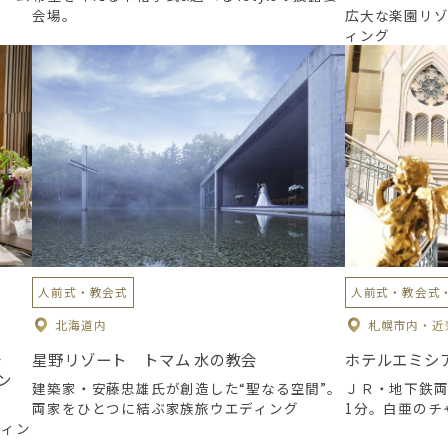
会場。
広大な楽園リ
ィング
人前式・教会式
人前式・教会式
北海道内
札幌市内・近
～
星野リゾート トマム 水の教会
ホテルエミシ
ン
建築家・安藤忠雄氏が創造した“聖なる空間”。
ＪＲ・地下鉄
両家をひとつに結ぶ家族旅ウエディング
1分。白亜のチ
ディン
ィング