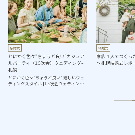
結婚式
結婚式
とにかく色々“ちょうど良い”カジュア
家族４人でつくったFa
ルパーティ（1.5次会）ウェディング~
～札幌結婚式レポ
札幌~
とにかく色々”ちょうど良い” 嬉しいウェ
ディングスタイル [1.5次会ウェディング]
って聞いたことがあるけど、具体的には
どんなウェディングなんだろう？そんな
プレ花嫁様に一言でお伝えするなら、と
にかく色々ちょうど良いウェディング！
少し遠い親戚や会社関係の方々もご招待
しての結婚披露宴。目上の方が多いこと
に加え、ご招待とは言えご祝儀をいただ
くことが慣例なのでどうしても気を遣