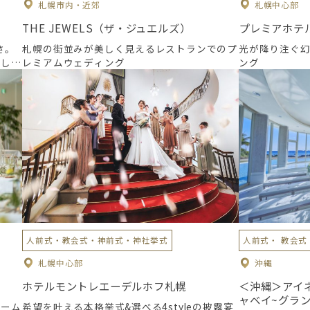
札幌市内・近郊
札幌中心部
THE JEWELS（ザ・ジュエルズ）
プレミアホテ
さ。
札幌の街並みが美しく見えるレストランでのプ
光が降り注ぐ
なしで
レミアムウェディング
ング
人前式・教会式・神前式・神社挙式
人前式・ 教会式
札幌中心部
沖縄
ホテルモントレエーデルホフ札幌
＜沖縄＞アイネ
ャベイ~グラ
ホーム
希望を叶える本格挙式&選べる4styleの披露宴