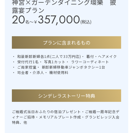
神宮×ガーデンダイニング環樂 披
露宴プラン
20
357,000
名〜
￥
(税込)
プランに含まれるもの
和装新郎新婦各1点(二人で33万円迄)
着付・ヘアメイク
受付代行1名
写真1カット
ラワーコーディネート
ご両家控室
新郎新婦移動車ジャンボタクシー1台
司会者・介添人
機材使用料
シンデレラストーリー特典
ご結婚式当日おふたりの宿泊プレゼント・ご結婚一周年記念デ
ィナーご招待・メモリアルプレート作成・グランビレッジ入会
特典、他